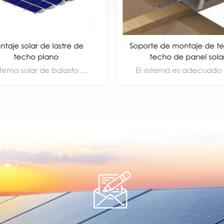
Soporte de montaje de tejas de
Clip d
techo de panel solar
fotovoltaico
 y fuerte. Fácil de montar
El sistema es adecuado para tejas romanas, tejas de escamas de pescado, tejas de PIZARRA y otros tipos de techos de tejas, y se puede instalar con cualquier especificación de paneles solares. Con un diseño modular avanzado, las piezas tienen una buena compatibilidad general, una fácil instalación y no se requiere un procesamiento secundario en el sitio.
APRENDE MÁS