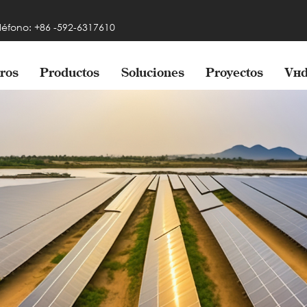
léfono: +86 -592-6317610
ros
Productos
Soluciones
Proyectos
Víd