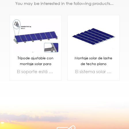
You may be interested in the following products...
Trípode ajustable con
Montaje solar de lastre
montaje solar para
de techo plano
techo de aluminio
El soporte está hecho de material principal de alta calidad, aluminio anodizado avanzado AL6500-T5, y la superficie está anodizada con 12-15MIC. Su excelente desempeño anticorrosión y antioxidante garantiza su vida útil de 30 años. Al mismo tiempo, las características de peso ligero del aluminio reducen la carga del techo, haciéndolo seguro y confiable
El sistema solar de balasto es adecuado para techos y pisos en ángulo, y esta nueva estructura de balasto es liviana, flexible y fuerte. Fácil de montar
APRENDE
APRENDE