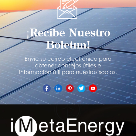
MÁS
MÁS
¡Recibe Nuestro
Boletín!
Envíe su correo electrónico para
obtener consejos útiles e
información útil para nuestros socios.