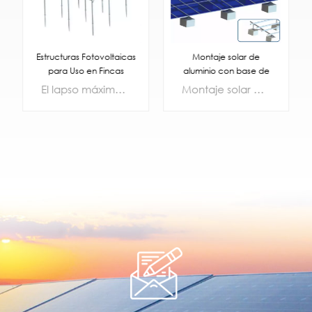
Montaje solar de
Estructuras Fotovoltaicas
aluminio con base de
para Uso en Fincas
hormigón.
Agrícolas
Montaje solar de aluminio con base de hormigón.
El lapso máximo de diseño puede alcanzar los 6 m, lo que facilita el manejo de maquinaria agrícola grande. De acuerdo con las condiciones geográficas de la granja, el esquema de arreglo puede hacer frente de manera flexible a las condiciones de transmisión de luz de diferentes cultivos, lo que puede satisfacer la demanda de irradiación solar de los cultivos y no afecta la generación de energía de la central eléctrica con la premisa de garantizar el rendimiento de los cultivos.
APRENDE
APRENDE
MÁS
MÁS