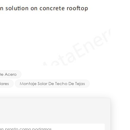
 De Acero
lares
Montaje Solar De Techo De Tejas
s tan pronto como podamos.