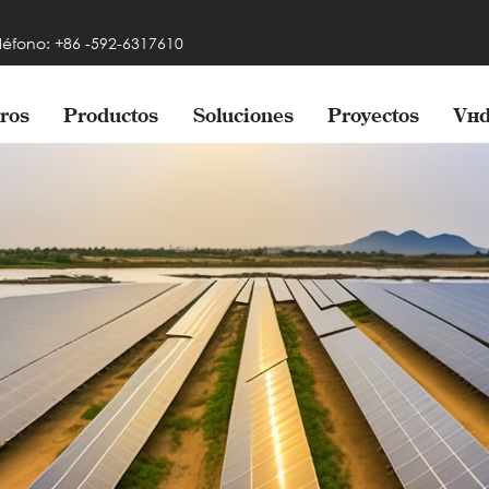
léfono: +86 -592-6317610
ros
Productos
Soluciones
Proyectos
Víd