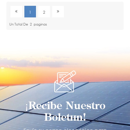
1
2
Un Total De
2
Paginas
¡Recibe Nuestro
Boletín!