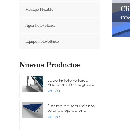
Cl
Montaje Flexible
co
Agua Fotovoltaica
Equipo Fotovoltaico
Nuevos Productos
Soporte fotovoltaico
zinc aluminio magnesio
acero
VER MÁS
Sistema de seguimiento
solar de eje de una
sola fila
VER MÁS