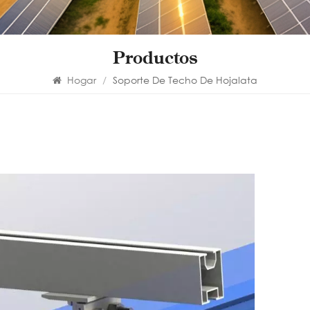
Productos
Hogar
/
Soporte De Techo De Hojalata
Cl
te
al
Adecu