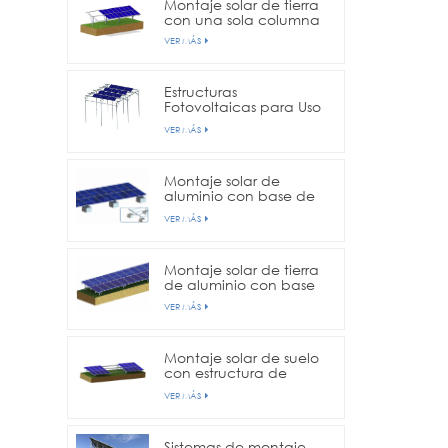
Montaje solar de tierra
con una sola columna
VER MÁS
Estructuras
Fotovoltaicas para Uso
en Fincas Agrícolas
VER MÁS
Montaje solar de
aluminio con base de
hormigón.
VER MÁS
Montaje solar de tierra
de aluminio con base
de tornillo de tierra
VER MÁS
Montaje solar de suelo
con estructura de
doble columna
VER MÁS
Sistemas de montaje