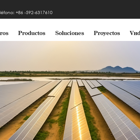
léfono: +86 -592-6317610
ros
Productos
Soluciones
Proyectos
Víd