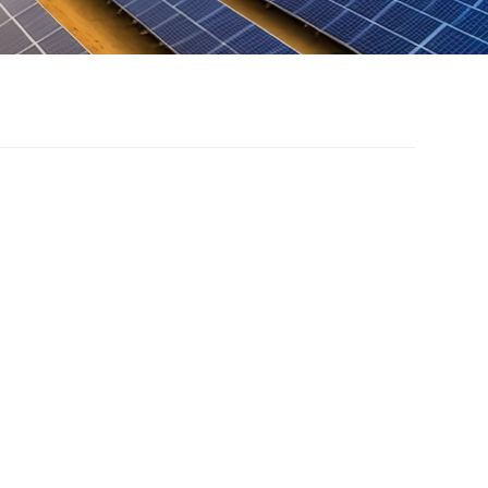
ip de montaje en
cho con costura
zada
ado para grandes áreas de techos de