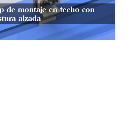
ip de montaje en techo con
tejas
stura alzada
almac
fijaci
El di
piezas
simple
cualq
polic
delg