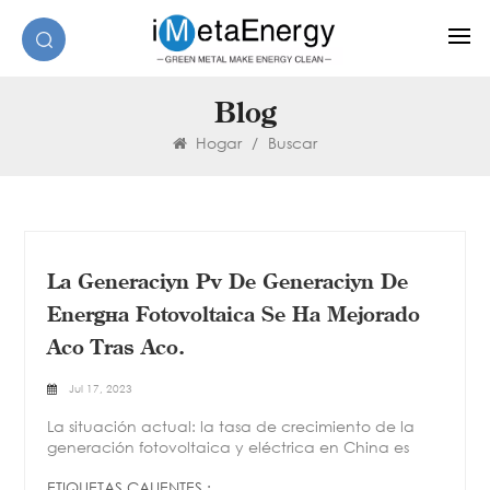
Blog
Hogar
/
Buscar
La Generación Pv De Generación De
Energía Fotovoltaica Se Ha Mejorado
Año Tras Año.
Jul 17, 2023
La situación actual: la tasa de crecimiento de la
generación fotovoltaica y eléctrica en China es
significativa en la tasa de crecimiento anual de la
ETIQUETAS CALIENTES :
generación de energía fotovoltaica, que es del 70